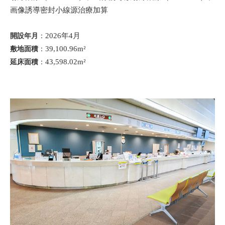
画像誘導密封小線源治療加算
開設年月
：
2026
年4月
敷地面積
：
39,100.96m
²
延床面積
：
43,598.02m
²