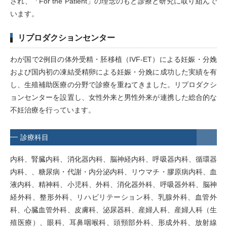
され、「For the Patient」の理念のもと診療と研究に取り組んで
います。
リプロダクションセンター
わが国で2例目の体外受精・胚移植（IVF-ET）による妊娠・分娩
および国内初の凍結受精卵による妊娠・分娩に成功した実績を有
し、生殖補助医療の分野で診療を重ねてきました。リプロダクシ
ョンセンターを設置し、女性外来と男性外来が連携した総合的な
不妊治療を行っています。
診療科目
内科、腎臓内科、消化器内科、脳神経内科、呼吸器内科、循環器
内科、、糖尿病・代謝・内分泌内科、リウマチ・膠原病内科、血
液内科、精神科、小児科、外科、消化器外科、呼吸器外科、脳神
経外科、整形外科、リハビリテーション科、乳腺外科、血管外
科、心臓血管外科、皮膚科、泌尿器科、産婦人科、産婦人科（生
殖医療）、眼科、耳鼻咽喉科、頭頸部外科、形成外科、放射線