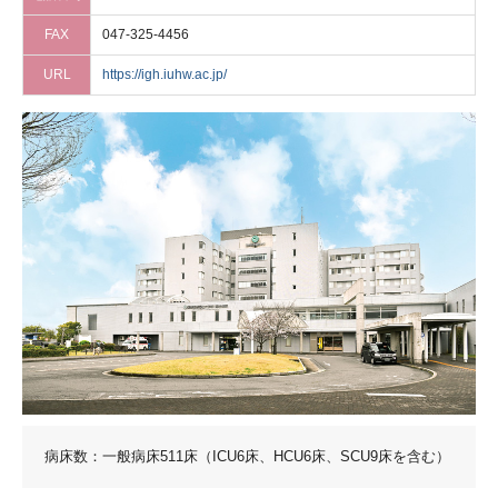
FAX
047-325-4456
URL
https://igh.iuhw.ac.jp/
病床数：一般病床511床（ICU6床、HCU6床、SCU9床を含む）