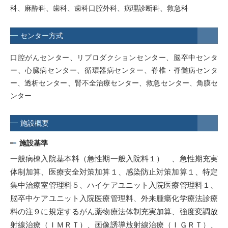
科、麻酔科、歯科、歯科口腔外科、病理診断科、救急科
センター方式
口腔がんセンター、リプロダクションセンター、脳卒中センタ
ー、心臓病センター、循環器病センター、脊椎・脊髄病センタ
ー、透析センター、腎不全治療センター、救急センター、角膜セ
ンター
施設概要
施設基準
一般病棟入院基本料（急性期一般入院料１） 、急性期充実
体制加算、医療安全対策加算１、感染防止対策加算１、特定
集中治療室管理料５、ハイケアユニット入院医療管理料１、
脳卒中ケアユニット入院医療管理料、外来腫瘍化学療法診療
料の注９に規定するがん薬物療法体制充実加算、強度変調放
射線治療（ＩＭＲＴ）、画像誘導放射線治療（ＩＧＲＴ）、