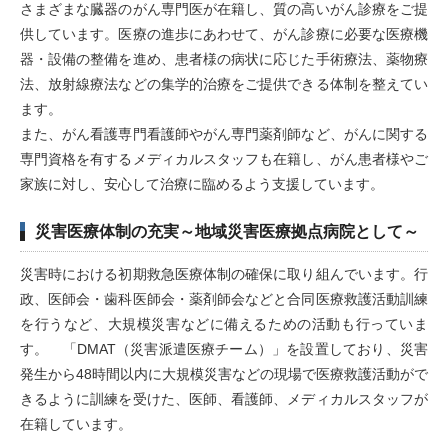
さまざまな臓器のがん専門医が在籍し、質の高いがん診療をご提
供しています。医療の進歩にあわせて、がん診療に必要な医療機
器・設備の整備を進め、患者様の病状に応じた手術療法、薬物療
法、放射線療法などの集学的治療をご提供できる体制を整えてい
ます。
また、がん看護専門看護師やがん専門薬剤師など、がんに関する
専門資格を有するメディカルスタッフも在籍し、がん患者様やご
家族に対し、安心して治療に臨めるよう支援しています。
災害医療体制の充実～地域災害医療拠点病院として～
災害時における初期救急医療体制の確保に取り組んでいます。行
政、医師会・歯科医師会・薬剤師会などと合同医療救護活動訓練
を行うなど、大規模災害などに備えるための活動も行っていま
す。 「DMAT（災害派遣医療チーム）」を設置しており、災害
発生から48時間以内に大規模災害などの現場で医療救護活動がで
きるように訓練を受けた、医師、看護師、メディカルスタッフが
在籍しています。